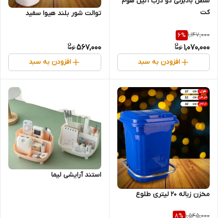
سطل بادبزنی دو درب آنیل هوم
کت
توالت شور بلند هیوا سفید
1,147,000
6
%
567,000
1,070,000
افزودن به سبد
افزودن به سبد
استند آرایشی لیما
مخزن زباله 20 لیتری طلوع
1,545,000
8
%