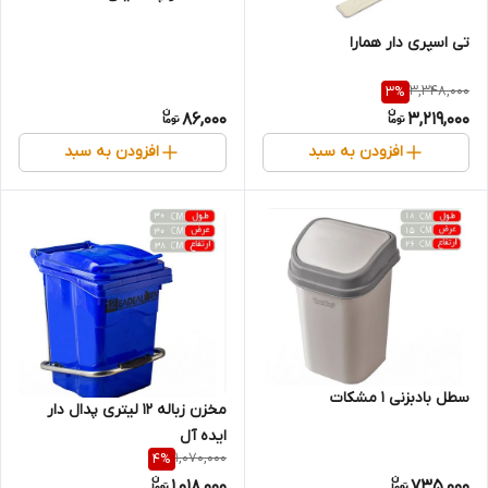
تی اسپری دار همارا
3,348,000
3
%
86,000
3,219,000
افزودن به سبد
افزودن به سبد
سطل بادبزنی 1 مشکات
مخزن زباله 12 لیتری پدال دار
ایده آل
1,070,000
4
%
1,018,000
735,000