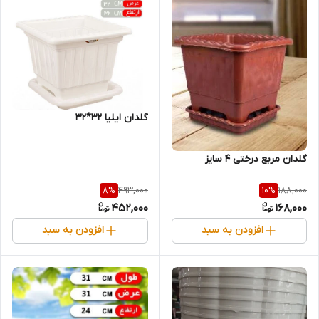
گلدان ایلیا 32*32
گلدان مربع درختی 4 سایز
493,000
188,000
8
%
10
%
452,000
168,000
افزودن به سبد
افزودن به سبد