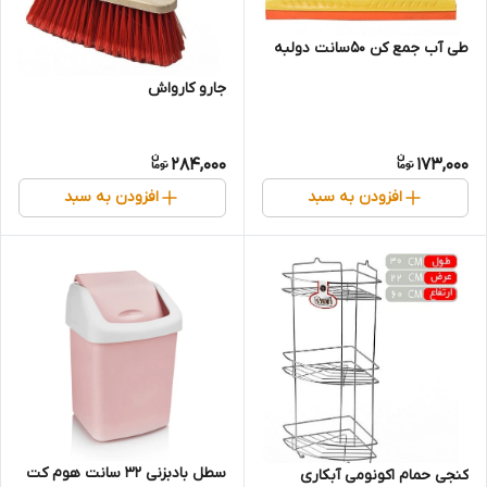
طی آب جمع کن 50سانت دولبه
جارو کارواش
284,000
173,000
افزودن به سبد
افزودن به سبد
سطل بادبزنی 32 سانت هوم کت
کنجی حمام اکونومی آبکاری