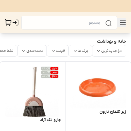
خانه و بهداشت
جدیدترین
برندها
قیمت
دسته‌بندی
فقط محص
زیر گلدان نارون
جارو تک آراد