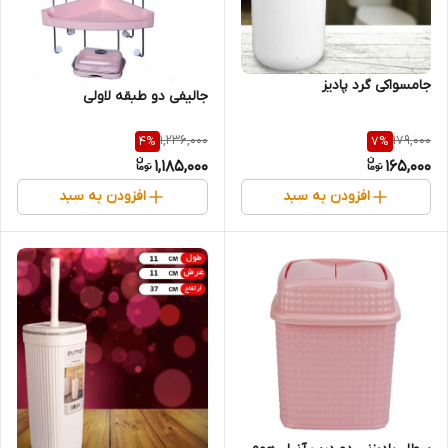
جامسواکی گرد پادیز
جالیفی دو طبقه لاولی
1,236,000
179,000
4
%
7
%
1,185,000
165,000
افزودن به سبد
افزودن به سبد