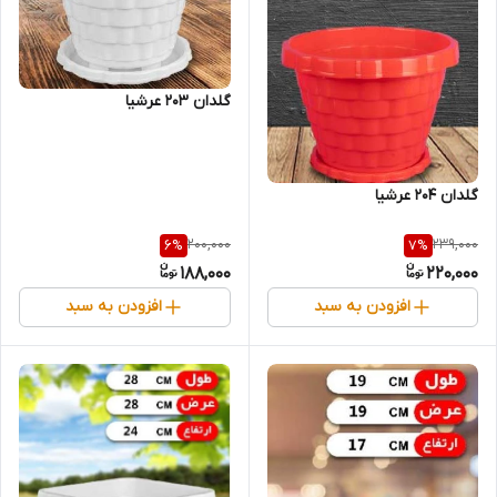
گلدان 203 عرشیا
گلدان 204 عرشیا
200,000
239,000
6
%
7
%
188,000
220,000
افزودن به سبد
افزودن به سبد