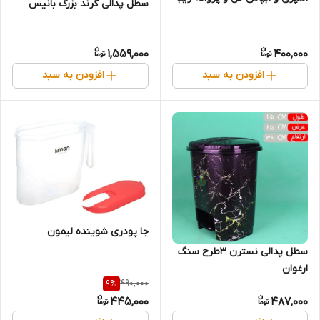
سطل پدالی گرند بزرگ بانیس
1,559,000
400,000
افزودن به سبد
افزودن به سبد
جا پودری شوینده لیمون
سطل پدالی نسترن 3طرح سنگ
ارغوان
490,000
9
%
445,000
487,000