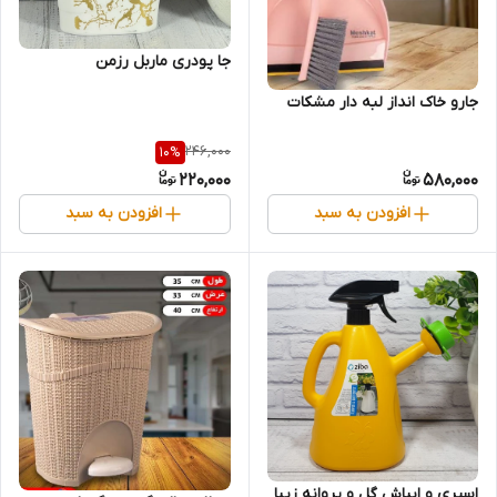
جا پودری ماربل رزمن
جارو خاک انداز لبه دار مشکات
246,000
10
%
220,000
580,000
افزودن به سبد
افزودن به سبد
اسپری و ابپاش گل و پروانه زیبا