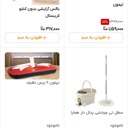
لیمون
باکس آرایشی بدون کشو
کریستال
1,379,000
15
%
317,000
1,159,000
افزودن به سبد
افزودن به سبد
نپتون 6 برس نظیف
سطل تی چرخشی پدال دار همارا
ناموجود
ناموجود