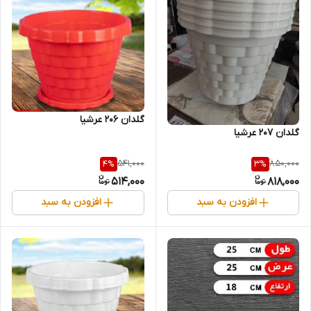
گلدان 206 عرشیا
گلدان 207 عرشیا
541,000
850,000
4
%
3
%
514,000
818,000
افزودن به سبد
افزودن به سبد