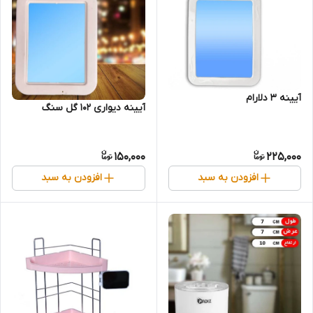
آیینه 3 دلارام
آیینه دیواری 102 گل سنگ
150,000
225,000
افزودن به سبد
افزودن به سبد