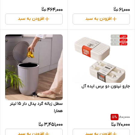
464,000
61,000
افزودن به سبد
افزودن به سبد
جارو نپتون دو برس ایده آل
سطل زباله گرد پدال دار 15 لیتر
همارا
180,000
5
%
3,451,000
170,000
افزودن به سبد
افزودن به سبد