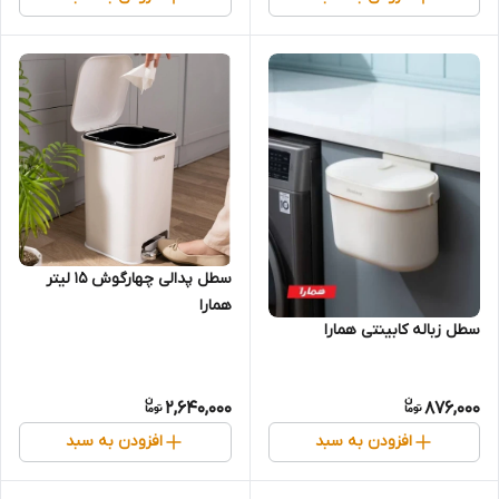
سطل پدالی چهارگوش 15 لیتر
همارا
سطل زباله کابینتی همارا
2,640,000
876,000
افزودن به سبد
افزودن به سبد