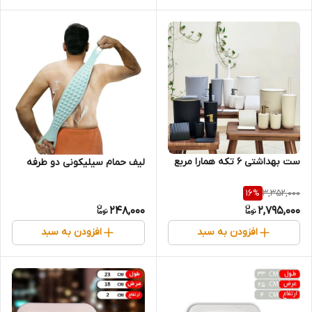
ست بهداشتی 6 تکه همارا مربع
لیف حمام سیلیکونی دو طرفه
3,352,000
16
%
248,000
2,795,000
افزودن به سبد
افزودن به سبد