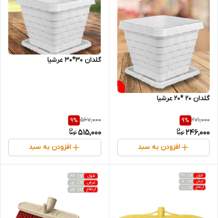
گلدان 30*30 عرشیا
گلدان 20 *20 عرشیا
567,000
271,000
9
%
9
%
515,000
246,000
افزودن به سبد
افزودن به سبد