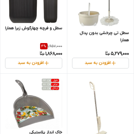
سطل و فرچه چهارگوش زبرا همارا
سطل تی چرخشی بدون پدال
همارا
1,957,000
4
%
1,868,000
5,279,000
افزودن به سبد
افزودن به سبد
خاک انداز پلاستیکی