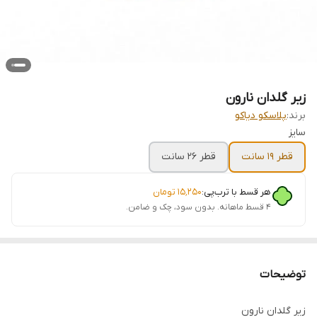
زیر گلدان نارون
برند:
پلاسکو دیاکو
سایز
قطر 19 سانت
قطر 26 سانت
هر قسط با ترب‌پی:
۱۵٬۲۵۰
تومان
۴ قسط ماهانه. بدون سود، چک و ضامن.
توضیحات
زیر گلدان نارون