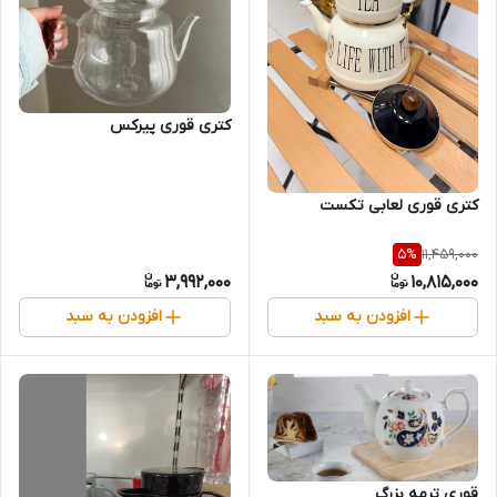
کتری قوری پیرکس
کتری قوری لعابی تکست
11,459,000
5
%
3,992,000
10,815,000
افزودن به سبد
افزودن به سبد
قوری ترمه بزرگ