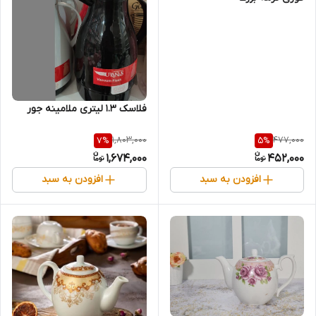
فلاسک 1.3 لیتری ملامینه جور
1,803,000
477,000
7
%
5
%
1,674,000
452,000
افزودن به سبد
افزودن به سبد