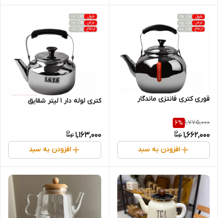
قوری کتری فانتزی ماندگار
کتری لوله دار 1 لیتر شقایق
1,775,000
6
%
1,163,000
1,662,000
افزودن به سبد
افزودن به سبد