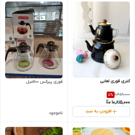
کتری قوری لعابی
قوری پیرکس 1100میل
11,459,000
5
%
10,815,000
افزودن به سبد
ناموجود