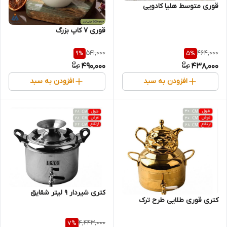
قوری متوسط هلیا کادویی
قوری 7 کاپ بزرگ
541,000
464,000
9
%
5
%
490,000
438,000
افزودن به سبد
افزودن به سبد
کتری شیردار 9 لیتر شقایق
کتری قوری طلایی طرح ترک
4,443,000
7
%