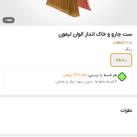
ست جارو و خاک انداز الوان لیمون
برند:
لیمون
رنگ
رندوم
هر قسط با ترب‌پی:
۲۸۹٬۷۵۰
تومان
۴ قسط ماهانه. بدون سود، چک و ضامن.
نظرات