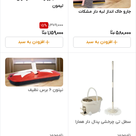
لیمون
جارو خاک انداز لبه دار مشکات
1,379,000
15
%
1,159,000
580,000
افزودن به سبد
افزودن به سبد
نپتون 6 برس نظیف
سطل تی چرخشی پدال دار همارا
ناموجود
ناموجود