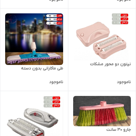
نپتون دو محور مشکات
طی ماکارانی بدون دسته
ناموجود
ناموجود
جارو 30 سانت