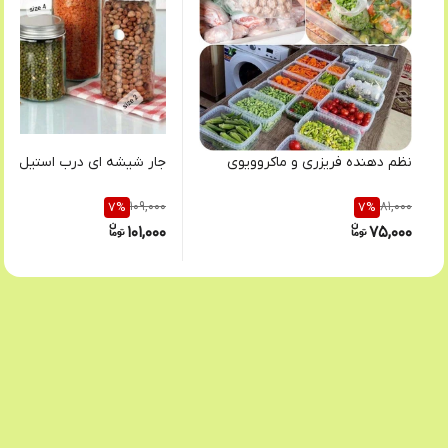
نظم دهنده فریزری و ماکروویوی
جار شیشه ای درب استیل
109,000
81,000
7
%
7
%
101,000
75,000