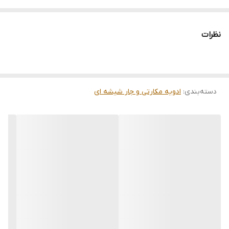
با استفاده از
شیشه های مکارتی چهارگوش
به عنوان ظروف ادویه در
آشپزخانه و همچنین استفاده از
درب ادویه پاش
مخصوص آن آشپزخانه
نظرات
ای مدرن و زیبا خواهید داشت.
این زیبایی با استفاده از این نظم دهنده کشو کابینت یا استند داخل
کشوی آشپزخانه دو چندان خواهد شد.
دسته‌بندی
:
ادویه مکارتی و جار شیشه ای
استفاده از این استند ها محدودیتی ندارد و با توجه به طول کشوی
آشپزخانه میتوان 2 یا 3 و یا بیشتر از این استندها را داخل کشو جا داد.
جنس این استندهای داخل کشوی آشپزخانه، پلکسی شفاف بوده و علاوه
بر رنگ شفاف آن نشکن هم می باشد.
طول 30 سانت