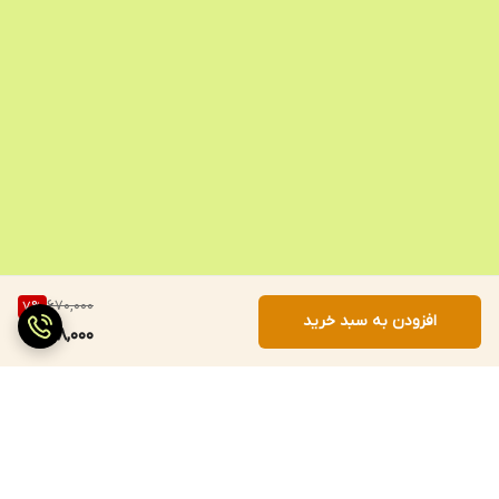
670,000
7
%
افزودن به سبد خرید
618,000