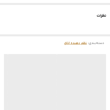
اسکلت: ندارد
نحوه بسته شدن در: زیپی
نظرات
قابلیت شستشو: دارد
وزن: ۲۸۰ گرم
به دلیل جنس پارچه ای محصولات بین ۲ الی ۳ سانتی متر اختلاف
دسته‌بندی
:
برای دوخت وجود دارد.
نظم دهنده اتاق