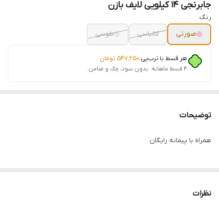
جابرنجی 14 کیلویی لایف بازن
رنگ
صورتی
کالباسی
طوسی
هر قسط با ترب‌پی:
۵۴۷٬۲۵۰
تومان
۴ قسط ماهانه. بدون سود، چک و ضامن.
توضیحات
همراه با پیمانه رایگان
نظرات