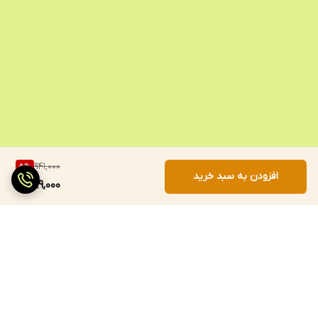
941,000
5
%
افزودن به سبد خرید
889,000