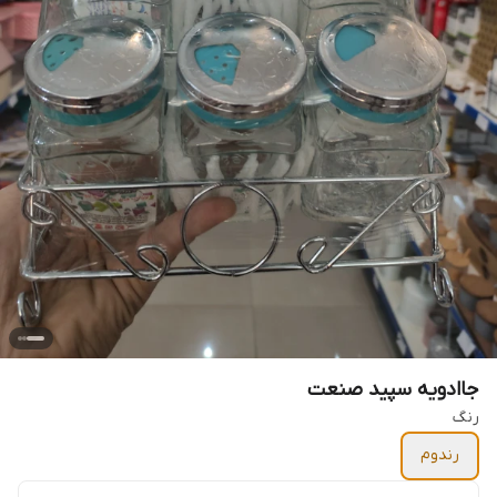
جاادویه سپید صنعت
رنگ
رندوم