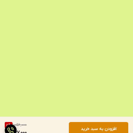
1,056,000
8
%
افزودن به سبد خرید
967,000