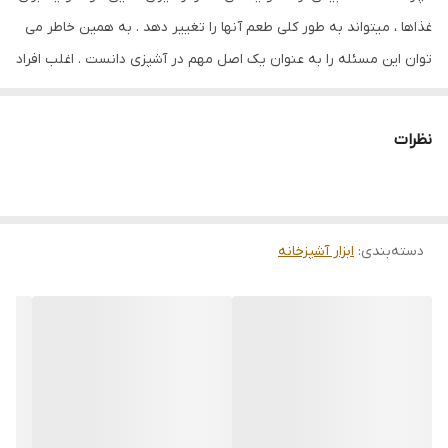
غذاها ، میتواند به طور کلی طعم آنها را تغییر دهد . به همین خاطر می
توان این مسئله را به عنوان یک اصل مهم در آشپزی دانست . اغلب افراد
برای اندازه زدن ادویه ها از پیمانه و برای مواد غذایی دیگر از ترازو
استفاده می کنند که البته دقت ترازو به مراتب بالاتر است . همین امر
نظرات
کافی بود تا ترازوهای آشپزخانه جایگزین روش های اندازه گیری قدیمی
شوند .ترازوهای آشپزخانه به گونه ای طراحی شده بودند که امکان اندازه
گیری مواد غذایی تا میزان معینی را داشتند . این ترازو ها که اغلب به
دسته‌بندی
:
ابزار آشپزخانه
صورت عقربه ای هستند ، اما استفاده از این ترازوها مشکلاتی نظیر عمر
کوتاه مدت و همچنین میزان خطای بالا را هم داشت . برای حل این
مشکلات ترازوهای دیجیتالی طراحی ، تولید و ارائه شدند که به دلیل
کارایی بسیار بیشتر توانستند به سرعت جایگزین ترازوهای دیگر شوند .از
جمله ویژگی های ترازوهای دیجیتالی ، ظرفیت و دقت بیشتر در اندازه
گیری است . ترازو دیجیتال sf 400 ، از جمله ترازوهای دیجیتالی بسیار
کاربردی در آشپزخانه ها می باشد . این ترازو دیجیتالی ، ظرفیت اندازه