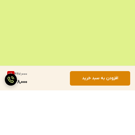
497,000
11
%
افزودن به سبد خرید
438,000