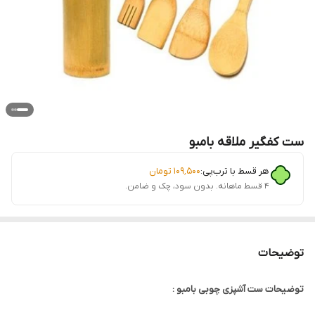
ست کفگیر ملاقه بامبو
هر قسط با ترب‌پی:
۱۰۹٬۵۰۰
تومان
۴ قسط ماهانه. بدون سود، چک و ضامن.
توضیحات
توضیحات ست آشپزی چوبی بامبو :