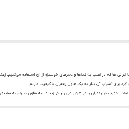
نی ها که در اغلب به غذاها و دسرهای خوشمزه از آن استفاده می‌کنیم، زعفران
رد.برای آسیاب آن نیاز به یک هاون زعفران با کیفیت داریم.
قدار مورد نیاز زعفران را در هاون می ریزیم. و با دسته هاون شروع به ساییدن
زیم و کمی منتظر می‌مانیم تا عطر و رنگ جذاب و دلخواه ما حاصل شود تا از آن
بسیار مقاوم است، با توجه به کیفیت بسیار بالای آلومینیوم مصرفی در این 