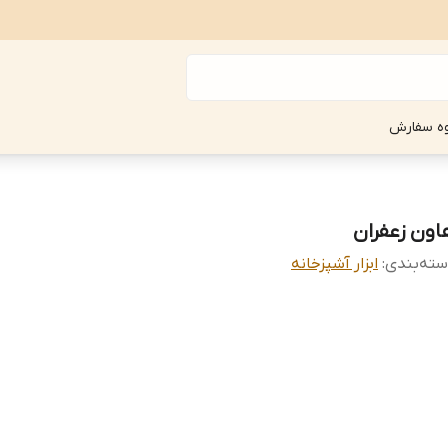
ه سفارش
اون زعفران
ته‌بندی
:
ابزار آشپزخانه