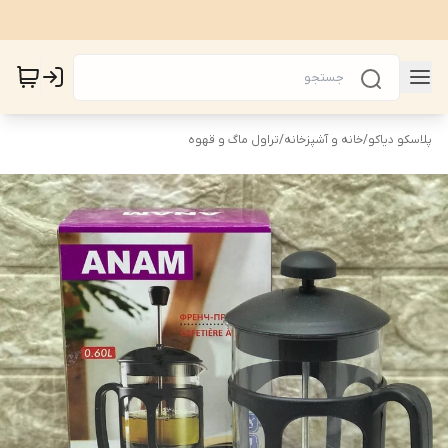
پلاسکو دیاکو
/
خانه و آشپزخانه
/
تراول ماگ و قهوه