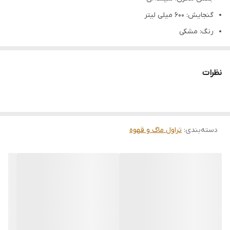
گنجایش: 600 میلی لیتر
رنگ: مشکی
ساخت: ایران
مناسب برای کافی شاپ، هتل و…
نظرات
یکی از روش های دم کردن کلاسیک قهوه و دمنوش استفاده از فرنچ
پرس می باشد.
که با آن می‌توانید انواع قهوه و دمنوش را با به راحت ترین شکل دم
دسته‌بندی
:
کنید و لذت ببرید.
تراول ماگ و قهوه
نحوه کار کردن با فرنچ پرس بسیار ساده می باشد، این نوع
قهوه‌ساز
از دو
بخش اهرم فیلتر و مخزن تشکیل شده است.
دم کردن ساده قهوه فرانسه با استفاده از فرنچ پرس 600 میل آنام که عطر
و طعم قهوه را کاملا حفظ می کند،
این محصول را به یک انتخاب اصلی و مناسب برای اکثر افراد و باریستا
کاران حرفه‌ای تبدیل کرده است.