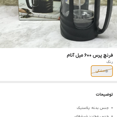
فرنچ پرس 600 میل آنام
رنگ
مشکی
توضیحات
جنس بدنه: پلاستیک
جنس مخزن: شیشه‌ای