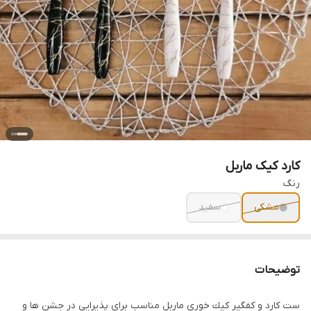
کارد کیک ماربل
رنگ
مشکی
سفید
توضیحات
ست كارد و كفگير كيك خورى ماربل مناسب برای پذیرایی در جشن ها و