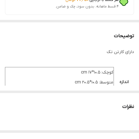
۴ قسط ماهانه. بدون سود، چک و ضامن.
توضیحات
دارای کارتن تک
کوچک: 10.5*17 cm
اندازه
متوسط: 10.5*20.5 cm
بزرگ: 10.5*24 cm
سایر
داراى درب واشردار جهت جلوگيرى از ورود گرد و خاك و خروج
نظرات
مشخصات
مايعات از داخل بانكه