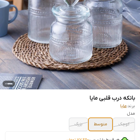
بانکه درب قلبی مایا
برند:
مایا
مدل
کوچک
متوسط
بزرگ
هر قسط با ترب‌پی:
۷۷٬۲۵۰
تومان