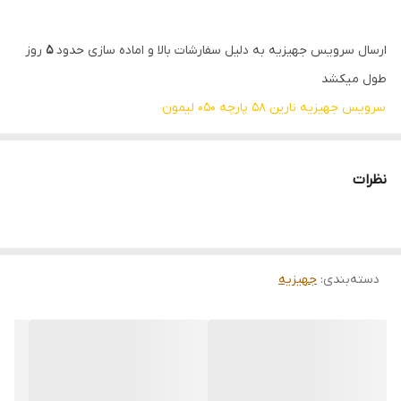
ارسال سرویس جهیزیه به دلیل سفارشات بالا و اماده سازی حدود
5
روز
طول میکشد
سرویس جهیزیه نارین 58 پارچه 050 لیمون
سرویس پلاسکو لیمون مدل نارین می‌تواند بهترین گزینه برای تهیه
ملزومات منزل، ابزار نظافت منزل و ابزار آشپزخانه باشد
نظرات
سرویس پلاسکو 58 پارچه نارین شامل :
ست آبکش و لگن بیضی، ست برنج شور، صافی سینک، جای قاشق و
چنگال پایه استیل، ارگانایزر قاشق و چنگال داخل کابینتی دوطبقه، باکس
دسته‌بندی
:
جهیزیه
میوه، ست ظروف نگه دارنده 3 سایز مربع، ظرف نان، سبد نان و سبزی
بیضی، تخته گوشت، قیف دو سایز، آبمیوه گیری دستی، کاسه میکس،
سبد پیک نیک دربدار، پارچ گرد، غلاف سیخ، سطل زباله گرد ۳ لیتری، جارو
حمام، ست جارو و خاک انداز مخزن دار، برس میوه شوی، جارو نپتون، کف
شوی دو تکه، سبد گیره بند رخت ۲۰ عددی، سبد رخت مستطیل، سبد