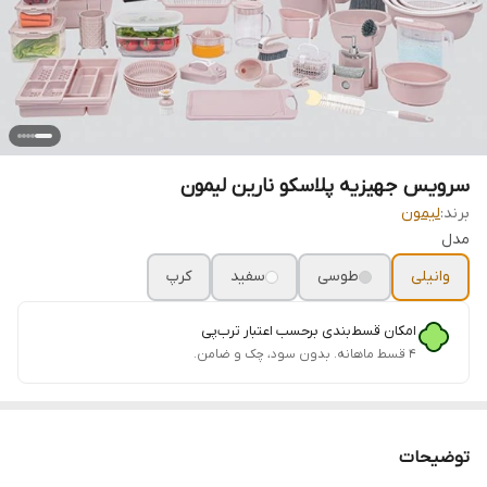
سرویس جهیزیه پلاسکو نارین لیمون
برند:
لیمون
مدل
وانیلی
طوسی
سفید
کرپ
امکان قسط‌بندی برحسب اعتبار ترب‌پی
۴ قسط ماهانه. بدون سود، چک و ضامن.
توضیحات