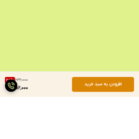
632,000
28
%
افزودن به سبد خرید
452,000