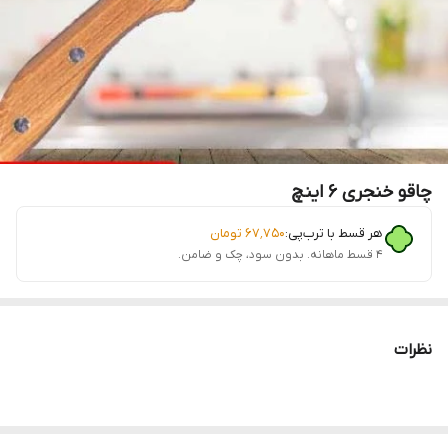
چاقو خنجری 6 اینچ
هر قسط با ترب‌پی:
۶۷٬۷۵۰
تومان
۴ قسط ماهانه. بدون سود، چک و ضامن.
نظرات