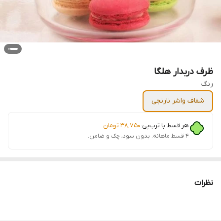
ظرف دربدار هلگا
رنگ
شفاف واشر نارنجی
هر قسط با ترب‌پی:
۳۸٬۷۵۰
تومان
۴ قسط ماهانه. بدون سود، چک و ضامن.
نظرات