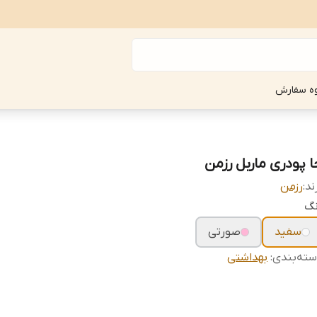
ه سفارش
ا پودری ماربل رزمن
ند:
رزمن
نگ
سفید
صورتی
ته‌بندی
:
بهداشتی