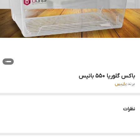
باکس گلوریا 550 بانیس
برند:
بانیس
نظرات