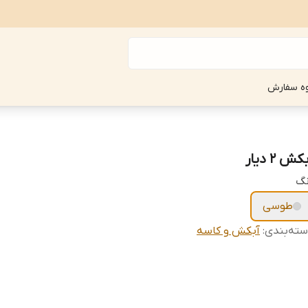
ه سفارش
کش 2 دیار
نگ
طوسی
ته‌بندی
:
آبکش و کاسه