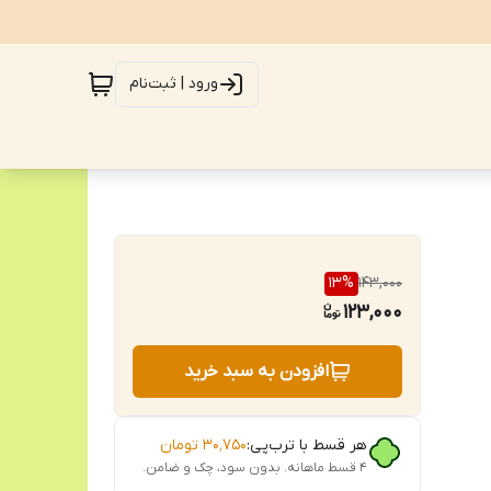
ورود | ثبت‌نام
13
%
143,000
123,000
افزودن به سبد خرید
هر قسط با ترب‌پی:
۳۰٬۷۵۰
تومان
۴ قسط ماهانه. بدون سود، چک و ضامن.