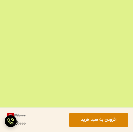
271,000
9
%
افزودن به سبد خرید
246,000