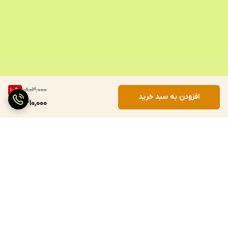
1,803,000
10
%
افزودن به سبد خرید
1,610,000
برگشت به بالا