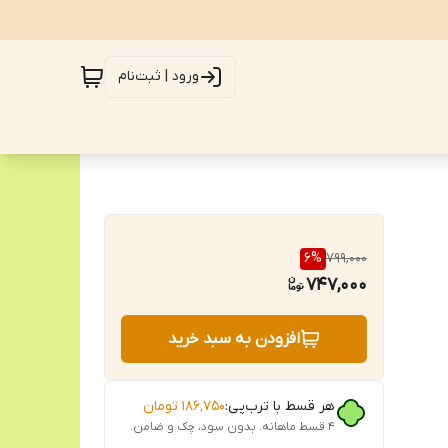
ورود | ثبت‌نام
6
%
799,000
747,000
افزودن به سبد خرید
هر قسط با ترب‌پی:
۱۸۶٬۷۵۰
تومان
۴ قسط ماهانه. بدون سود، چک و ضامن.