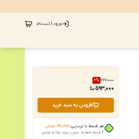
ورود | ثبت‌نام
6
%
632,000
593,000
افزودن به سبد خرید
هر قسط با ترب‌پی:
۱۴۸٬۲۵۰
تومان
۴ قسط ماهانه. بدون سود، چک و ضامن.