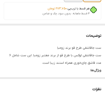
هر قسط با ترب‌پی:
۲۷۳٬۷۵۰
تومان
۴ قسط ماهانه. بدون سود، چک و ضامن.
توضیحات
ست جاقاشقی طرح قو برند زومبا
ست جاقاشقی لوکس با طرح قو از برند معتبر زومبا. این ست شامل ۶
عدد قاشق چای‌خوری همراه استند زیبا است.
ویژگی‌ها:
طرح: قو
تعداد: ۶ عدد قاشق چای‌خوری
نظرات
همراه استند
رنگ ثابت: طلایی و نقره‌ای