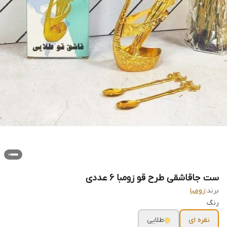
ست جاقاشقی طرح قو زومبا ۶ عددی
برند:
زومبا
رنگ
نقره ای
طلایی