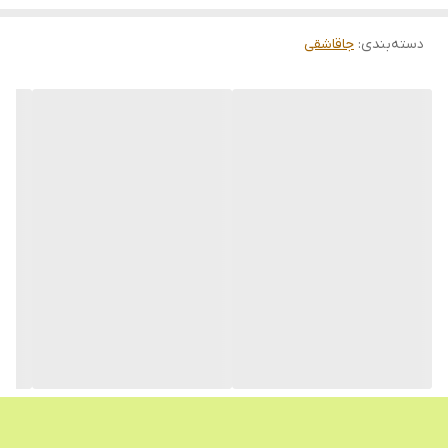
برند: زومبا
دسته‌بندی
:
جاقاشقی