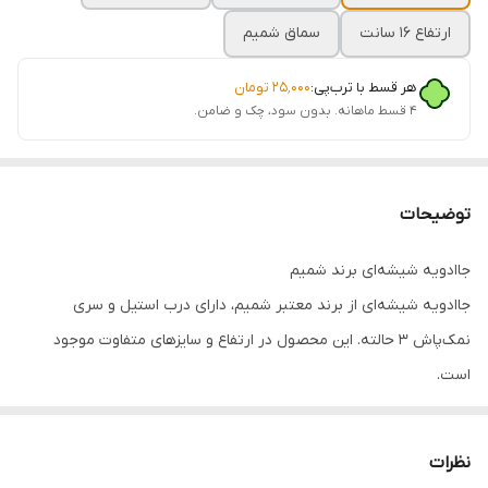
ارتفاع 16 سانت
سماق شمیم
هر قسط با ترب‌پی:
۲۵٬۰۰۰
تومان
۴ قسط ماهانه. بدون سود، چک و ضامن.
توضیحات
جاادویه شیشه‌ای برند شمیم
جاادویه شیشه‌ای از برند معتبر شمیم، دارای درب استیل و سری
نمک‌پاش 3 حالته. این محصول در ارتفاع و سایزهای متفاوت موجود
است.
ویژگی‌ها:
جنس: شیشه با درب استیل
نظرات
سری نمک‌پاش 3 حالته