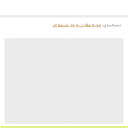
ارتفاع و سایزهای متفاوت
مناسب آشپزخانه
دسته‌بندی
:
برند: شمیم
ادویه مکارتی و جار شیشه ای