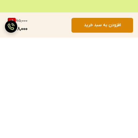
915,000
8
%
افزودن به سبد خرید
838,000
برگشت به بالا