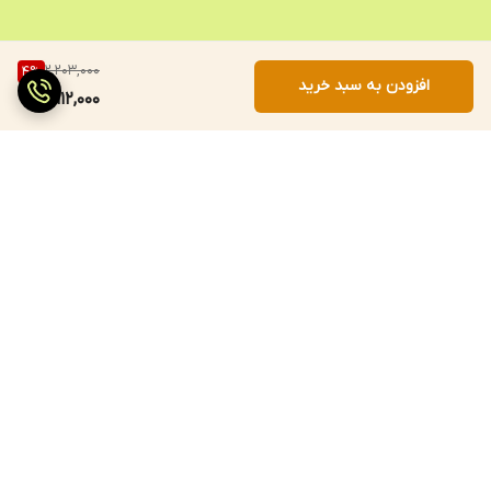
2,203,000
4
%
افزودن به سبد خرید
2,112,000
برگشت به بالا