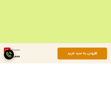
180,000
5
%
افزودن به سبد خرید
170,000
برگشت به بالا