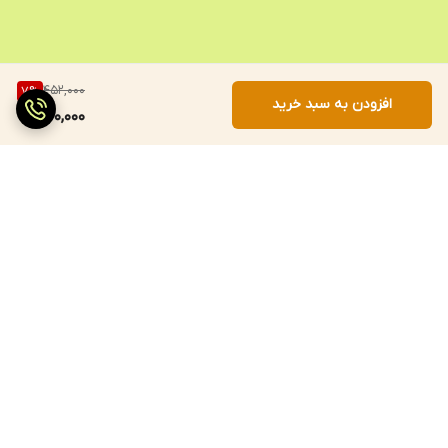
452,000
7
%
افزودن به سبد خرید
420,000
برگشت به بالا