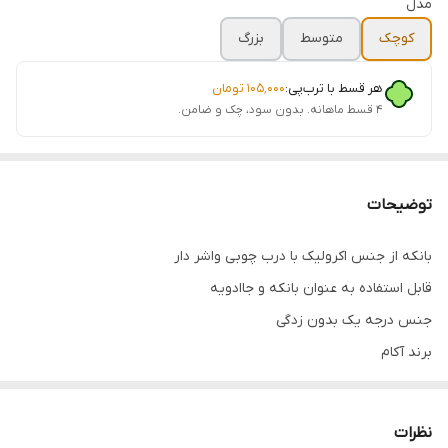
مدل
کوچک
متوسط
بزرگ
هر قسط با ترب‌پی:
۱۰۵٬۰۰۰
تومان
۴ قسط ماهانه. بدون سود، چک و ضامن.
توضیحات
بانکه از جنس اکرولیک با درب چوبی واشر دار
قابل استفاده به عنوان بانکه و جاادویه
جنس درجه یک بدون زدگی
برند آکام
ابعاد
کوچک قطر 6سانت ارتفاع 12 سانت
نظرات