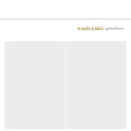
متوسط قطر 6سانت ارتفاع 18 سانت
بزرگ قطر9 سانت ارتفاع 23 سانت
دسته‌بندی
:
بانکه و جاادویه