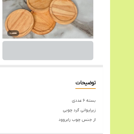
توضیحات
بسته 6 عددی
زیرلیوانی گرد چوبی
از جنس چوب رابروود
قابل شستشو