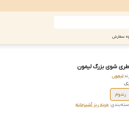
ه سفارش
طری شوی بزرگ لیمون
ند:
لیمون
نگ
رندوم
ته‌بندی
:
خرده ریز آشپزخانه