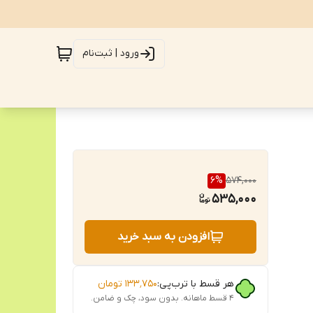
ورود | ثبت‌نام
6
%
574,000
535,000
افزودن به سبد خرید
هر قسط با ترب‌پی:
۱۳۳٬۷۵۰
تومان
۴ قسط ماهانه. بدون سود، چک و ضامن.