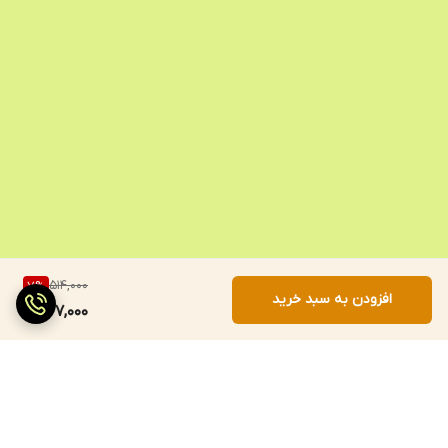
514,000
7
%
افزودن به سبد خرید
477,000