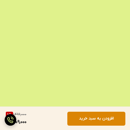
1,499,000
6
%
افزودن به سبد خرید
1,409,000