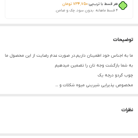
هر قسط با ترب‌پی:
۷۳۴٬۷۵۰
تومان
۴ قسط ماهانه. بدون سود، چک و ضامن.
توضیحات
ما به اجناس خود اطمینان داریم.در صورت عدم رضایت از این محصول ما
به شما بازگشت وجه تان را تضمین میدهیم
چوب گردو درجه یک
مخصوص پذیرایی شیرینی میوه شکلات و ...
ابعاد کفی کوچک 25*25 کفی بزرگ 30*30
کاملا ضد آب
نظرات