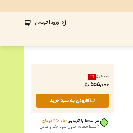
ورود | ثبت‌نام
3
%
574,000
555,000
افزودن به سبد خرید
هر قسط با ترب‌پی:
۱۳۸٬۷۵۰
تومان
۴ قسط ماهانه. بدون سود، چک و ضامن.