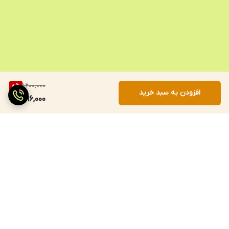
1,200,000
8
%
افزودن به سبد خرید
1,096,000
برگشت به بالا