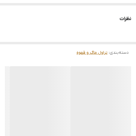
حجم 350 میل
تک جعبه
نظرات
دسته‌بندی
:
تراول ماگ و قهوه