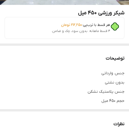
شیکر ورزشی 450 میل
هر قسط با ترب‌پی:
۲۱۲٬۲۵۰
تومان
۴ قسط ماهانه. بدون سود، چک و ضامن.
توضیحات
جنس وارداتی
بدون نشتی
جنس پلاستیک نشکن
حجم 450 میل
نظرات