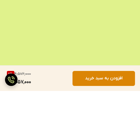
4,572,000
11
%
افزودن به سبد خرید
4,057,000