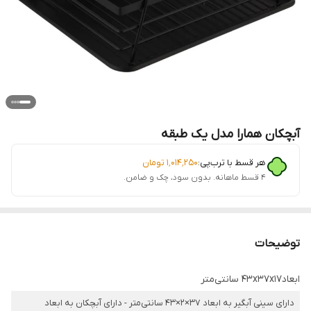
آبچکان همارا مدل یک طبقه
هر قسط با ترب‌پی:
۱٬۰۱۴٬۲۵۰
تومان
۴ قسط ماهانه. بدون سود، چک و ضامن.
توضیحات
ابعاد۴۳x۳۷x۱۷ سانتی‌متر
دارای سینی آبگیر به ابعاد 37×2×43 سانتی‌متر - دارای آبچکان به ابعاد