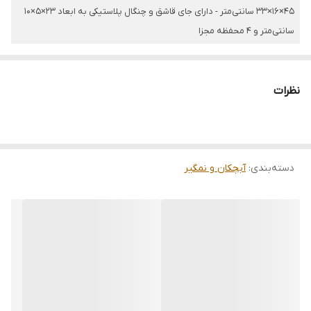
45×16×33 سانتی‌متر - دارای جای قاشق و چنگال پلاستیکی به ابعاد 23×5×10
سانتی‌متر و 4 محفظه مجزا
رنگ
نظرات
مشکی
دسته‌بندی
:
آبچکان و نمگیر