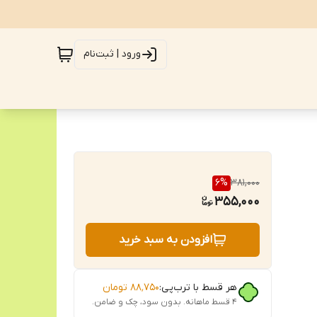
ورود | ثبت‌نام
6
%
381,000
355,000
افزودن به سبد خرید
هر قسط با ترب‌پی:
۸۸٬۷۵۰
تومان
۴ قسط ماهانه. بدون سود، چک و ضامن.