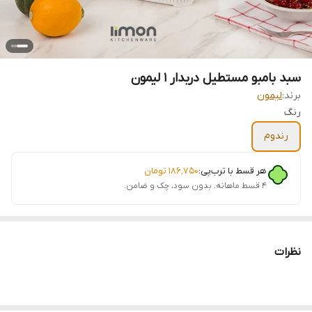
سبد بامبو مستطیل دربدار 1 لیمون
برند:
لیمون
رنگ
رندوم
هر قسط با ترب‌پی:
۱۸۶٬۷۵۰
تومان
۴ قسط ماهانه. بدون سود، چک و ضامن.
نظرات