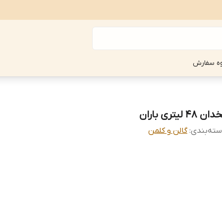
ه سفارش
ان 48 لیتری باران
ته‌بندی
:
گالن و کلمن