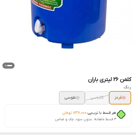
کلمن 26 لیتری باران
رنگ
قرمز
کالباسی
طوسی
هر قسط با ترب‌پی:
۸۳۷٬۰۰۰
تومان
۴ قسط ماهانه. بدون سود، چک و ضامن.