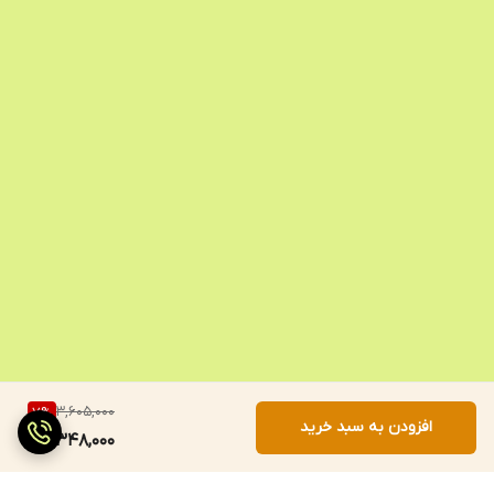
3,605,000
7
%
افزودن به سبد خرید
3,348,000