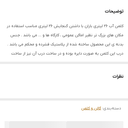
توضیحات
کلمن آب 26 لیتری باران با داشتن گنجایش 26 لیتری مناسب استفاده در
مکان های بزرگ تر نظیر اماکن عمومی ، کارگاه ها و … می باشد . جنس
بدنه ی این محصول ساخته شده از پلاستیک فشرده و محکم می باشد .
درب این کلمن به صورت دایره بوده و در ساخت درب آن نیز از ساخت
عایق استفاده شده است که مدت نگهداری آب خنک را افزایش می دهد .
در ساخت خروجی آب این محصول از شیر اب دکمه ای استفاده شده است
نظرات
و با فشردن دکمه روی شیر ، آب از آن خارج می گردد .
ابعاد
۳۲x۳۲x۴۷ سانتی‌متر
نوع سری پیچی فشاری
دسته‌بندی
:
گالن و کلمن
جنس بدنه پلاستیک