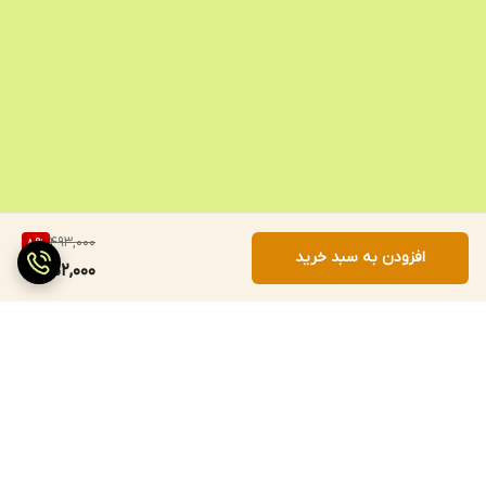
493,000
8
%
افزودن به سبد خرید
452,000