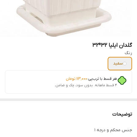
گلدان ایلیا 32*32
رنگ
سفید
هر قسط با ترب‌پی:
۱۱۳٬۰۰۰
تومان
۴ قسط ماهانه. بدون سود، چک و ضامن.
توضیحات
جنس محکم و درجه 1