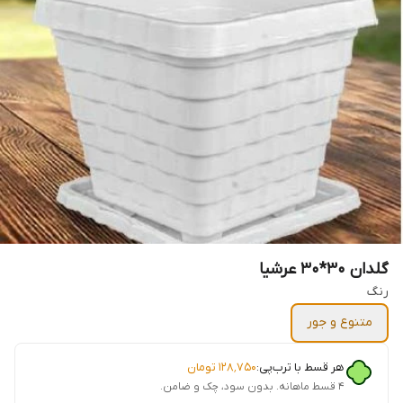
گلدان 30*30 عرشیا
رنگ
متنوع و جور
هر قسط با ترب‌پی:
۱۲۸٬۷۵۰
تومان
۴ قسط ماهانه. بدون سود، چک و ضامن.