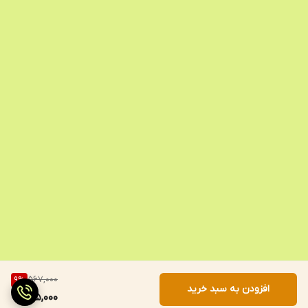
567,000
9
%
افزودن به سبد خرید
515,000